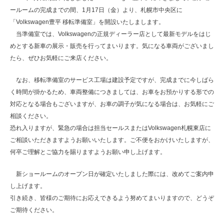
ールームの完成までの間、1月17日（金）より、札幌市中央区に
「Volkswagen豊平 移転準備室」を開設いたしまします。
当準備室では、Volkswagenの正規ディーラー店として最新モデルをはじ
めとする新車の展示・販売を行ってまいります。気になる車両がございまし
たら、ぜひお気軽にご来店ください。
なお、移転準備室のサービス工場は建設予定ですが、完成までに今しばら
く時間が掛かるため、車両整備につきましては、お車をお預かりする形での
対応となる場合もございますが、お車の調子が気になる場合は、お気軽にご
相談ください。
恐れ入りますが、緊急の場合は担当セールスまたはVolkswagen札幌東店に
ご相談いただきますようお願いいたします。ご不便をおかけいたしますが、
何卒ご理解とご協力を賜りますようお願い申し上げます。
新ショールームのオープン日が確定いたしました際には、改めてご案内申
し上げます。
引き続き、皆様のご期待にお応えできるよう努めてまいりますので、どうぞ
ご期待ください。