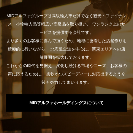
MIDアルファグループは高級輸入車だけでなく観光・ファイナン
ス・小物輸入品等幅広い高級品を取り扱い、
ワンランク上のサ
ービスを提供する会社です。
より多くのお客様に喜んで頂くため、地域に密着した店舗作りを
積極的に行いながら、
北海道全道を中心に、関東エリアへの店
舗展開を拡大しております。
これからの時代を見据え、変化し続ける市場やニーズ、お客様の
声に応えるために、
柔軟かつスピーディーに対応出来るよう今
後も努力してまいります。
MIDアルファホールディングスについて