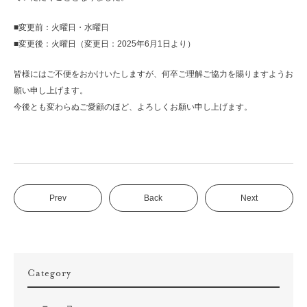
■
変更前：火曜日・水曜日
■
変更後：火曜日（変更日：
2025
年
6
月
1
日より）
皆様にはご不便をおかけいたしますが、何卒ご理解ご協力を賜りますようお
願い申し上げます。
今後とも変わらぬご愛顧のほど、よろしくお願い申し上げます。
Prev
Back
Next
Category