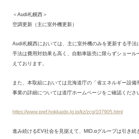
＜Audi札幌西＞
空調更新（主に室外機更新）
Audi札幌西においては、主に室外機のみを更新する手
手法は費用対効果も高く、自動車販売に限らずショール
えております。
また、本取組においては北海道庁の「省エネルギー設備
事業の詳細については道庁ホームページをご確認くださ
https://www.pref.hokkaido.lg.jp/kz/zcg/107905.html
進み続けるEV社会を見据えて、MID.αグループは引き