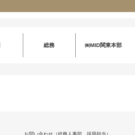
】
総務
㈱MID関東本部
お問い合わせ（総務人事部 採用担当）